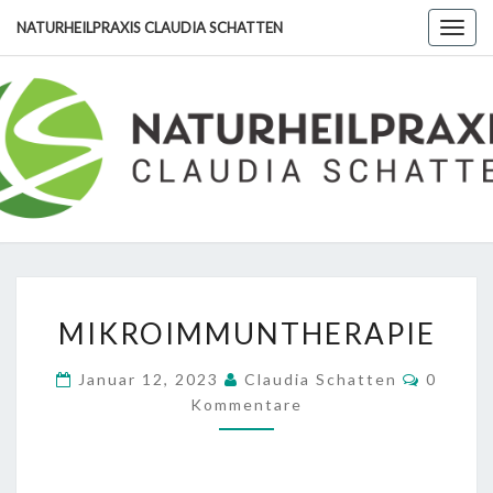
Skip
NATURHEILPRAXIS CLAUDIA SCHATTEN
Togg
to
navig
content
NATURHE
CLA
SCHA
MIKROIMMUNTHERAPI
MIKROIMMUNTHERAPIE
Kommen
Januar 12, 2023
Claudia Schatten
0
Kommentare