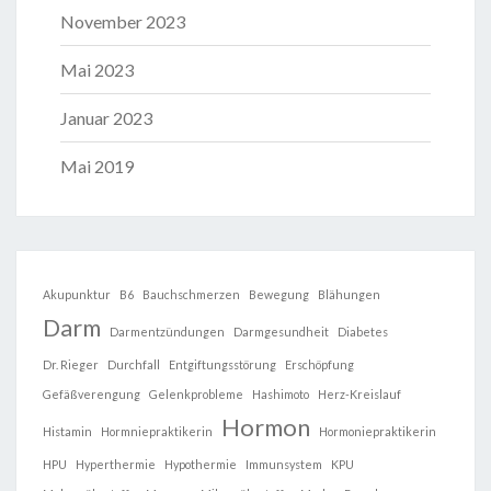
November 2023
Mai 2023
Januar 2023
Mai 2019
Akupunktur
B6
Bauchschmerzen
Bewegung
Blähungen
Darm
Darmentzündungen
Darmgesundheit
Diabetes
Dr. Rieger
Durchfall
Entgiftungsstörung
Erschöpfung
Gefäßverengung
Gelenkprobleme
Hashimoto
Herz-Kreislauf
Hormon
Histamin
Hormniepraktikerin
Hormoniepraktikerin
HPU
Hyperthermie
Hypothermie
Immunsystem
KPU