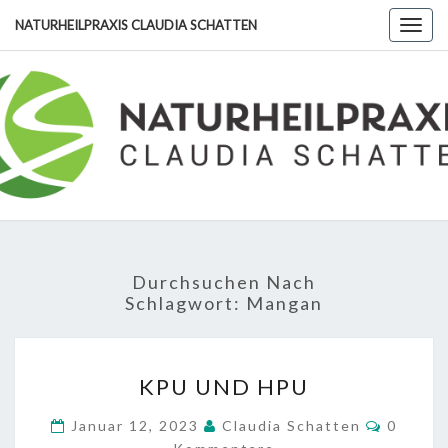
Skip
NATURHEILPRAXIS CLAUDIA SCHATTEN
Togg
to
navig
content
NATURHE
CLA
SCHA
Durchsuchen Nach
Schlagwort:
Mangan
KPU
KPU UND HPU
UND
HPU
Kommen
Januar 12, 2023
Claudia Schatten
0