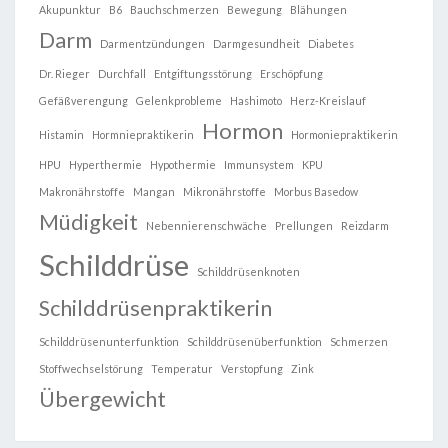
Akupunktur
B6
Bauchschmerzen
Bewegung
Blähungen
Darm
Darmentzündungen
Darmgesundheit
Diabetes
Dr. Rieger
Durchfall
Entgiftungsstörung
Erschöpfung
Gefäßverengung
Gelenkprobleme
Hashimoto
Herz-Kreislauf
Hormon
Histamin
Hormniepraktikerin
Hormoniepraktikerin
HPU
Hyperthermie
Hypothermie
Immunsystem
KPU
Makronährstoffe
Mangan
Mikronährstoffe
Morbus Basedow
Müdigkeit
Nebennierenschwäche
Prellungen
Reizdarm
Schilddrüse
Schilddrüsenknoten
Schilddrüsenpraktikerin
Schilddrüsenunterfunktion
Schilddrüsenüberfunktion
Schmerzen
Stoffwechselstörung
Temperatur
Verstopfung
Zink
Übergewicht