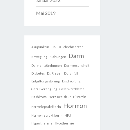
Januar 2023
Mai 2019
Akupunktur
B6
Bauchschmerzen
Darm
Bewegung
Blähungen
Darmentzündungen
Darmgesundheit
Diabetes
Dr. Rieger
Durchfall
Entgiftungsstörung
Erschöpfung
Gefäßverengung
Gelenkprobleme
Hashimoto
Herz-Kreislauf
Histamin
Hormon
Hormniepraktikerin
Hormoniepraktikerin
HPU
Hyperthermie
Hypothermie