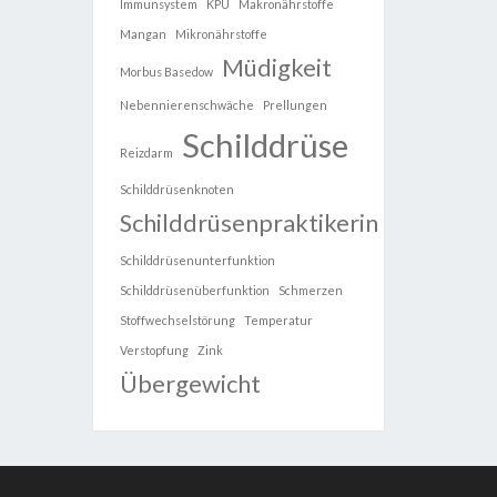
Immunsystem
KPU
Makronährstoffe
Mangan
Mikronährstoffe
Müdigkeit
Morbus Basedow
Nebennierenschwäche
Prellungen
Schilddrüse
Reizdarm
Schilddrüsenknoten
Schilddrüsenpraktikerin
Schilddrüsenunterfunktion
Schilddrüsenüberfunktion
Schmerzen
Stoffwechselstörung
Temperatur
Verstopfung
Zink
Übergewicht