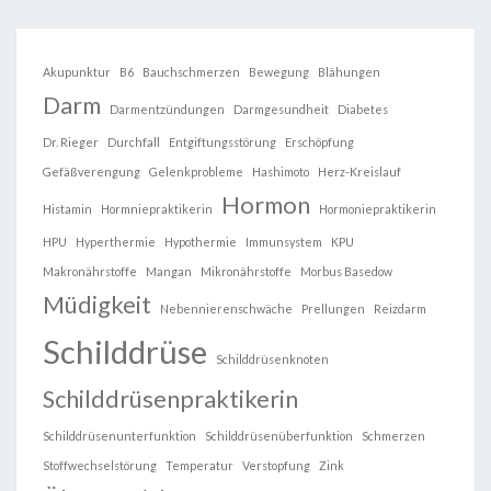
Akupunktur
B6
Bauchschmerzen
Bewegung
Blähungen
Darm
Darmentzündungen
Darmgesundheit
Diabetes
Dr. Rieger
Durchfall
Entgiftungsstörung
Erschöpfung
Gefäßverengung
Gelenkprobleme
Hashimoto
Herz-Kreislauf
Hormon
Histamin
Hormniepraktikerin
Hormoniepraktikerin
HPU
Hyperthermie
Hypothermie
Immunsystem
KPU
Makronährstoffe
Mangan
Mikronährstoffe
Morbus Basedow
Müdigkeit
Nebennierenschwäche
Prellungen
Reizdarm
Schilddrüse
Schilddrüsenknoten
Schilddrüsenpraktikerin
Schilddrüsenunterfunktion
Schilddrüsenüberfunktion
Schmerzen
Stoffwechselstörung
Temperatur
Verstopfung
Zink