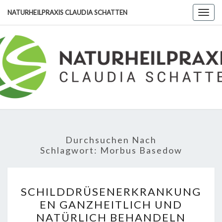
Skip
NATURHEILPRAXIS CLAUDIA SCHATTEN
Togg
to
navig
content
NATURHE
CLA
SCHA
Durchsuchen Nach
Schlagwort:
Morbus Basedow
SCHILDDRÜSENERKRA
SCHILDDRÜSENERKRANKUNG
GANZHEITLICH
EN GANZHEITLICH UND
UND
NATÜRLICH BEHANDELN
NATÜRLICH