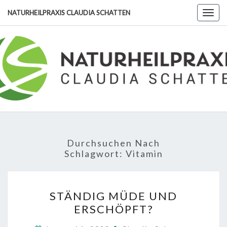
Skip
NATURHEILPRAXIS CLAUDIA SCHATTEN
Togg
to
navig
content
NATURHE
CLA
SCHA
Durchsuchen Nach
Schlagwort:
Vitamin
STÄNDIG
STÄNDIG MÜDE UND
MÜDE
ERSCHÖPFT?
UND
ERSCHÖPFT?