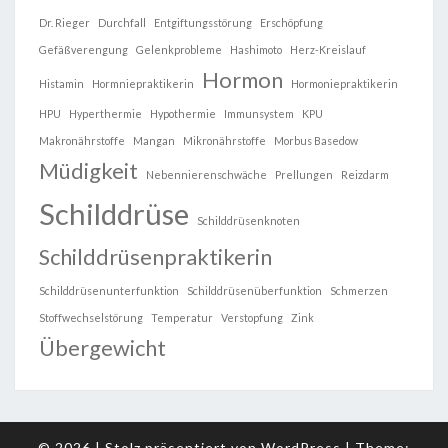
Dr. Rieger
Durchfall
Entgiftungsstörung
Erschöpfung
Gefäßverengung
Gelenkprobleme
Hashimoto
Herz-Kreislauf
Hormon
Histamin
Hormniepraktikerin
Hormoniepraktikerin
HPU
Hyperthermie
Hypothermie
Immunsystem
KPU
Makronährstoffe
Mangan
Mikronährstoffe
Morbus Basedow
Müdigkeit
Nebennierenschwäche
Prellungen
Reizdarm
Schilddrüse
Schilddrüsenknoten
Schilddrüsenpraktikerin
Schilddrüsenunterfunktion
Schilddrüsenüberfunktion
Schmerzen
Stoffwechselstörung
Temperatur
Verstopfung
Zink
Übergewicht
© 2026
|
Stolz präsentiert von
WordPress
|
Theme: