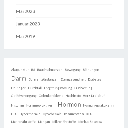
Mai 2023
Januar 2023
Mai 2019
Akupunktur
B6
Bauchschmerzen
Bewegung
Blähungen
Darm
Darmentzündungen
Darmgesundheit
Diabetes
Dr. Rieger
Durchfall
Entgiftungsstörung
Erschöpfung
Gefäßverengung
Gelenkprobleme
Hashimoto
Herz-Kreislauf
Hormon
Histamin
Hormniepraktikerin
Hormoniepraktikerin
HPU
Hyperthermie
Hypothermie
Immunsystem
KPU
Makronährstoffe
Mangan
Mikronährstoffe
Morbus Basedow