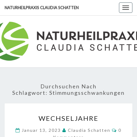
Skip
NATURHEILPRAXIS CLAUDIA SCHATTEN
Togg
to
navig
content
NATURHE
CLA
SCHA
Durchsuchen Nach
Schlagwort:
Stimmungsschwankungen
WECHSELJAHRE
WECHSELJAHRE
Kommen
Januar 13, 2023
Claudia Schatten
0