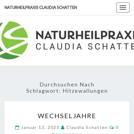
Skip
NATURHEILPRAXIS CLAUDIA SCHATTEN
Togg
to
navig
content
NATURHE
CLA
SCHA
Durchsuchen Nach
Schlagwort:
Hitzewallungen
WECHSELJAHRE
WECHSELJAHRE
Kommen
Januar 13, 2023
Claudia Schatten
0