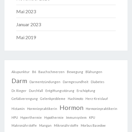
Mai 2023
Januar 2023
Mai 2019
Akupunktur
B6
Bauchschmerzen
Bewegung
Blähungen
Darm
Darmentzündungen
Darmgesundheit
Diabetes
Dr. Rieger
Durchfall
Entgiftungsstörung
Erschöpfung
Gefäßverengung
Gelenkprobleme
Hashimoto
Herz-Kreislauf
Hormon
Histamin
Hormniepraktikerin
Hormoniepraktikerin
HPU
Hyperthermie
Hypothermie
Immunsystem
KPU
Makronährstoffe
Mangan
Mikronährstoffe
Morbus Basedow