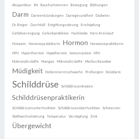
Akupunktur
B6
Bauchschmerzen
Bewegung
Blähungen
Darm
Darmentzündungen
Darmgesundheit
Diabetes
Dr. Rieger
Durchfall
Entgiftungsstörung
Erschöpfung
Gefäßverengung
Gelenkprobleme
Hashimoto
Herz-Kreislauf
Hormon
Histamin
Hormniepraktikerin
Hormoniepraktikerin
HPU
Hyperthermie
Hypothermie
Immunsystem
KPU
Makronährstoffe
Mangan
Mikronährstoffe
Morbus Basedow
Müdigkeit
Nebennierenschwäche
Prellungen
Reizdarm
Schilddrüse
Schilddrüsenknoten
Schilddrüsenpraktikerin
Schilddrüsenunterfunktion
Schilddrüsenüberfunktion
Schmerzen
Stoffwechselstörung
Temperatur
Verstopfung
Zink
Übergewicht