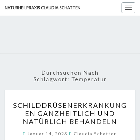
Skip
NATURHEILPRAXIS CLAUDIA SCHATTEN
Togg
to
navig
content
NATURHE
CLA
SCHA
Durchsuchen Nach
Schlagwort:
Temperatur
SCHILDDRÜSENERKRA
SCHILDDRÜSENERKRANKUNG
GANZHEITLICH
EN GANZHEITLICH UND
UND
NATÜRLICH BEHANDELN
NATÜRLICH
BEHANDELN
Januar 14, 2023
Claudia Schatten