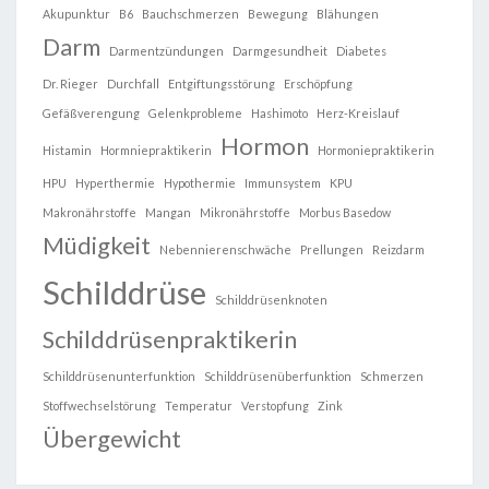
Akupunktur
B6
Bauchschmerzen
Bewegung
Blähungen
Darm
Darmentzündungen
Darmgesundheit
Diabetes
Dr. Rieger
Durchfall
Entgiftungsstörung
Erschöpfung
Gefäßverengung
Gelenkprobleme
Hashimoto
Herz-Kreislauf
Hormon
Histamin
Hormniepraktikerin
Hormoniepraktikerin
HPU
Hyperthermie
Hypothermie
Immunsystem
KPU
Makronährstoffe
Mangan
Mikronährstoffe
Morbus Basedow
Müdigkeit
Nebennierenschwäche
Prellungen
Reizdarm
Schilddrüse
Schilddrüsenknoten
Schilddrüsenpraktikerin
Schilddrüsenunterfunktion
Schilddrüsenüberfunktion
Schmerzen
Stoffwechselstörung
Temperatur
Verstopfung
Zink
Übergewicht