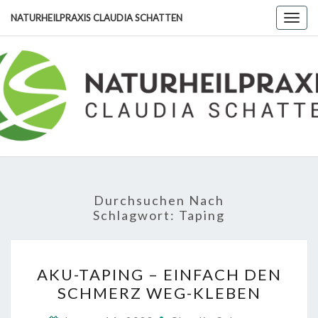
Skip
NATURHEILPRAXIS CLAUDIA SCHATTEN
Togg
to
navig
content
NATURHE
CLA
SCHA
Durchsuchen Nach
Schlagwort:
Taping
AKU-
AKU-TAPING – EINFACH DEN
TAPING
SCHMERZ WEG-KLEBEN
–
EINFACH